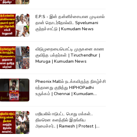
Kumudam News
E.P.S - இன் தன்னிச்சையான முடிவால்
தான் தொடர்தோல்வி.. Spvelumani
குற்றச்சாட்டு | Kumudam News
விடுமுறையையொட்டி முருகனை காண
குவிந்த பக்தர்கள் | Tiruchendhur |
Muruga | Kumudam News
Pheonix Mallல் நடக்கவிருந்த நிகழ்ச்சி
ரத்தானது குறித்து HIPHOPadhi
உருக்கம் | Chennai | Kumudam
News
மறியலில் ஈடுபட்ட பொது மக்கள்..
திடீரென களத்தில் இறங்கிய
அமைச்சர்.. | Ramesh | Protest |
Kumudam News