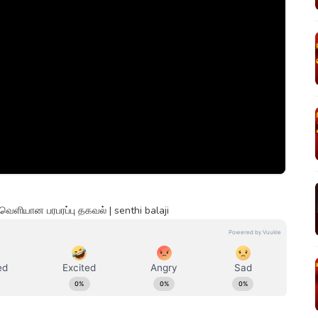
. வெளியான பரபரப்பு தகவல் | senthi balaji