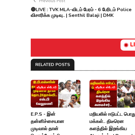
Previous Post
🔴LIVE : TVK MLA-விடம் பேரம் - 6 பேரிடம் Police
விசாரிக்க முடிவு.. | Senthil Balaji | DMK
L
RELATED POSTS
வீடியோ ஸ்டோரி
வீடியோ ஸ்டோரி
E.P.S - இன்
மறியலில் ஈடுபட்ட பொத
தன்னிச்சையான
மக்கள்.. திடீரென
முடிவால் தான்
களத்தில் இறங்கிய