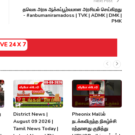
Next Post
தவெக அரசு ஆக்கப்பூர்வமான அரசியல் செய்கிறது
- #anbumaniramadoss | TVK | ADMK | DMK |
PMK
IVE 24 X 7
வீடியோ ஸ்டோரி
வீடியோ ஸ்டோரி
ு
District News |
Pheonix Mallல்
வ
August 09 2026 |
நடக்கவிருந்த நிகழ்ச்சி
ம
Tamil News Today |
ரத்தானது குறித்து
பக