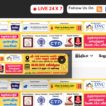
Follow Us On
LIVE 24 X 7
ு
சினிமா
அரசியல்
விளையாட்டு
இந்தியா
மேல
×
ேரிடம் போலீஸ் விசாரிக்...