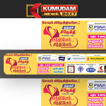
முகப்பு
விளையாட்டு
அண்மை
தமிழ்நாட
Home
வீடியோ ஸ்டோரி
TVK MLA-விடம் பேரம் - 6 ப