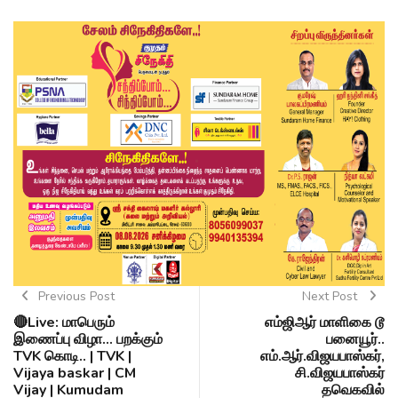
Previous Post
Next Post
🔴Live: மாபெரும்
எம்ஜிஆர் மாளிகை டூ
இணைப்பு விழா... பறக்கும்
பனையூர்..
TVK கொடி.. | TVK |
எம்.ஆர்.விஜயபாஸ்கர்,
Vijaya baskar | CM
சி.விஜயபாஸ்கர்
Vijay | Kumudam
தவெகவில்