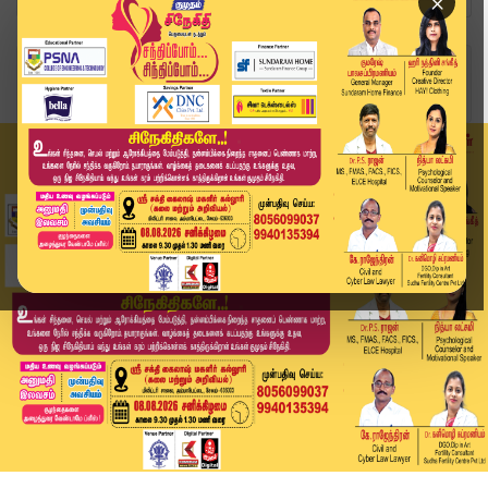
×
Home
வீடியோ ஸ்டோரி
3 நாள் அரசுமுறைப் பயணமாக இந்தியா வந்தடைந்த ஜப்ப...