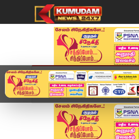
முகப்பு
விளையாட்டு
அண்மை
தமிழ்நாட
Home
வீடியோ ஸ்டோரி
தாம்பரம் அரசு மருத்துவமன