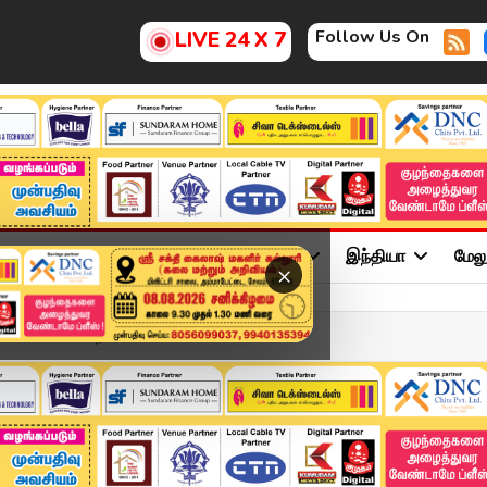
Follow Us On
LIVE 24 X 7
ு
சினிமா
அரசியல்
விளையாட்டு
இந்தியா
மேல
×
ையில் எலிகள் நடமாட்டம்....