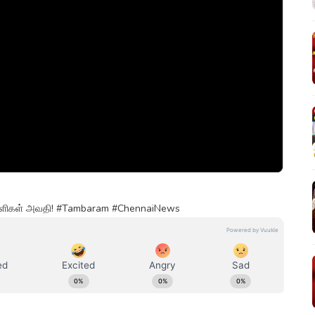
நோயாளிகள் அவதி! #Tambaram #ChennaiNews