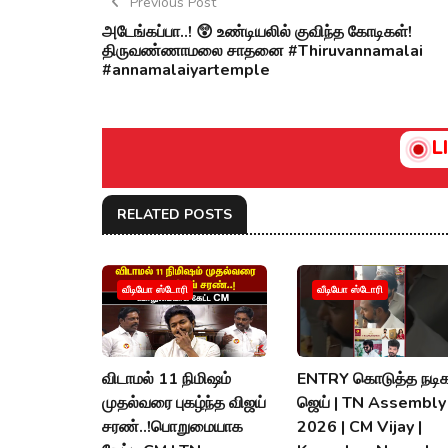
Previous Post
அடேங்கப்பா..! 😲 உண்டியலில் குவிந்த கோடிகள்!
திருவண்ணாமலை சாதனை #Thiruvannamalai
#annamalaiyartemple
L
RELATED POSTS
வீடியோ ஸ்டோரி
வீடியோ ஸ்டோரி
விடாமல் 11 நிமிஷம்
ENTRY கொடுத்த நடிக
முதல்வரை புகழ்ந்த விஜய்
ஜெய் | TN Assembly
சரண்..!பொறுமையாக
2026 | CM Vijay |