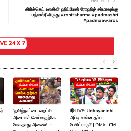
Next Post
கிரிக்கெட் உலகின் ஹிட்மேன் ரோஹித் சர்மாவுக்கு
பத்மஸ்ரீ விருது #rohitsharma #padmashri
#padmaawards
IVE 24 X 7
வீடியோ ஸ்டோரி
வீடியோ ஸ்டோரி
ர்
‘தமிழ்நாட்டை வறட்சி
🔴LIVE: Udhayanidhi

அடையச் செய்வதற்கே
அப்டி என்ன தப்ப
க
மேகதாது அணை!’ -
பேசிட்டாரு? | DMk | CM
vs