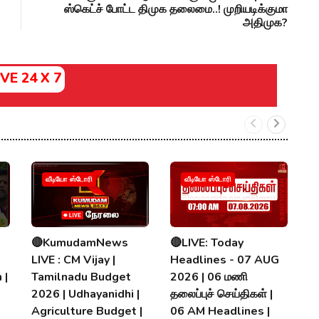
ஸ்கெட்ச் போட்ட திமுக தலைமை..! முறியடிக்குமா
அதிமுக?
IVE 24 X 7
வீடியோ ஸ்டோரி
வீடியோ ஸ்டோரி
🔴KumudamNews
🔴LIVE: Today
K
LIVE : CM Vijay |
Headlines - 07 AUG
N
 |
Tamilnadu Budget
2026 | 06 மணி
T
2026 | Udhayanidhi |
தலைப்புச் செய்திகள் |
C
Agriculture Budget |
06 AM Headlines |
N