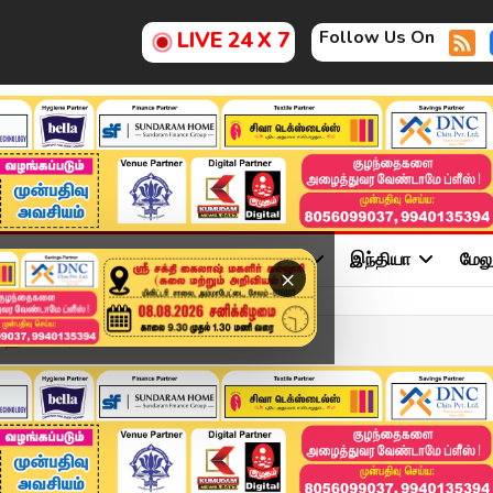
Follow Us On
LIVE 24 X 7
ு
சினிமா
அரசியல்
விளையாட்டு
இந்தியா
மேல
×
ெலிகாப்டர்