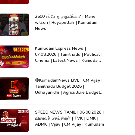
2500 எப்போது தருவீங்க..? | Marie
wilson | Royapettah | Kumudam
News
Kumudam Express News |
07.08.2026 | Tamilnadu | Political |
Cinema | Latest News | Kumudam
News
🔴KumudamNews LIVE : CM Vijay |
Tamilnadu Budget 2026 |
Udhayanidhi | Agriculture Budget |
TVK | DMK
SPEED NEWS TAMIL | 06.08.2026 |
விரைவுச் செய்திகள் | TVK | DMK |
ADMK | Vijay | CM Vijay | Kumudam