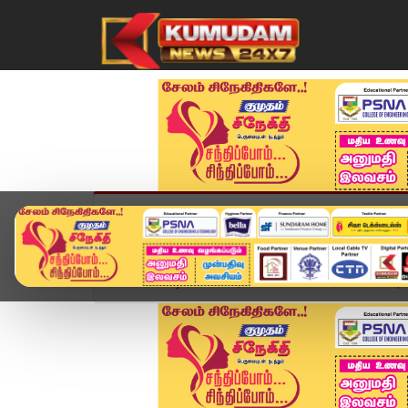
முகப்பு
விளையாட்டு
அண்மை
தமிழ்நாட
Home
வீடியோ ஸ்டோரி
SPEED NEWS TAMIL | 28 