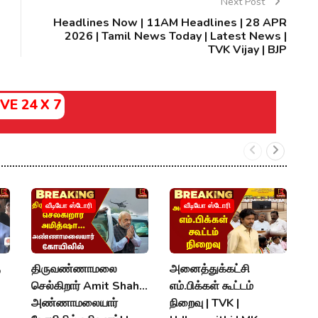
Next Post
Headlines Now | 11AM Headlines | 28 APR
2026 | Tamil News Today | Latest News |
TVK Vijay | BJP
IVE 24 X 7
வீடியோ ஸ்டோரி
வீடியோ ஸ்டோரி
ு
திருவண்ணாமலை
அனைத்துக்கட்சி
"
செல்கிறார் Amit Shah...
எம்.பிக்கள் கூட்டம்
வ
அண்ணாமலையார்
நிறைவு | TVK |
வ