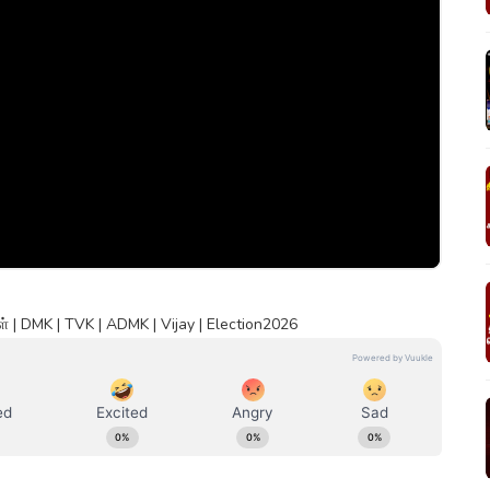
| DMK | TVK | ADMK | Vijay | Election2026