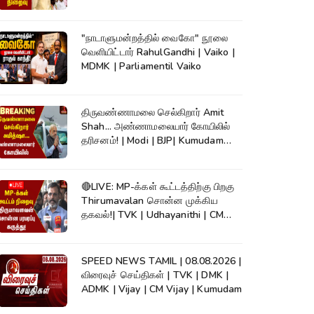
"நாடாளுமன்றத்தில் வைகோ" நூலை
வெளியிட்டார் RahulGandhi | Vaiko |
MDMK | Parliamentil Vaiko
திருவண்ணாமலை செல்கிறார் Amit
Shah... அண்ணாமலையார் கோயிலில்
தரிசனம்! | Modi | BJP| Kumudam
News
🔴LIVE: MP-க்கள் கூட்டத்திற்கு பிறகு
Thirumavalan சொன்ன முக்கிய
தகவல்!| TVK | Udhayanithi | CM
Vijay
SPEED NEWS TAMIL | 08.08.2026 |
விரைவுச் செய்திகள் | TVK | DMK |
ADMK | Vijay | CM Vijay | Kumudam