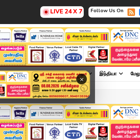
Follow Us On
LIVE 24 X 7
ு
சினிமா
அரசியல்
விளையாட்டு
இந்தியா
மேல
×
APR 2026 | விரைவுச் செய்த...