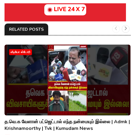
LIVE 24 X 7
RELATED POSTS
வீடியோ ஸ்டோரி
த.வெ.க வேளான் பட்ஜெட்டால் எந்த நன்மையும் இல்லை | Admk |
Krishnamoorthy | Tvk | Kumudam News