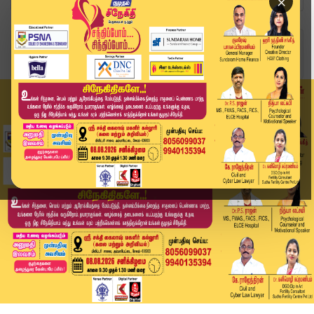
×
Home
வீடியோ ஸ்டோரி
புதுமணத் தம்பதிகளின் அசத்தல் செயல் | TN Electio...