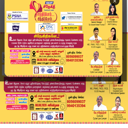
×
Home
வீடியோ ஸ்டோரி
BREAKING : நாளை பிரம்மாண்ட பதவி ஏற்பு | TVK Vij...