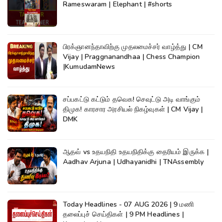
Rameswaram | Elephant | #shorts
பிரக்ஞானந்தாவிற்கு முதலமைச்சர் வாழ்த்து | CM
Vijay | Praggnanandhaa | Chess Champion
|KumudamNews
சப்பகட்டு கட்டும் தவெக! செவுட்டு அடி வாங்கும்
திமுக! காரசார அரசியல் நிகழ்வுகள் | CM Vijay |
DMK
ஆதவ் vs உதயநிதி உதயநிதிக்கு தைரியம் இருக்க |
Aadhav Arjuna | Udhayanidhi | TNAssembly
Today Headlines - 07 AUG 2026 | 9 மணி
தலைப்புச் செய்திகள் | 9 PM Headlines |