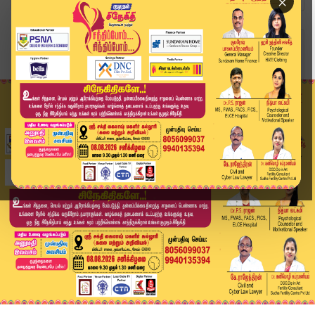
×
Home
வீடியோ ஸ்டோரி
"பம்மாத்து வேலையை இத்தோடு நிறுத்த வேண்டும்" ரா...