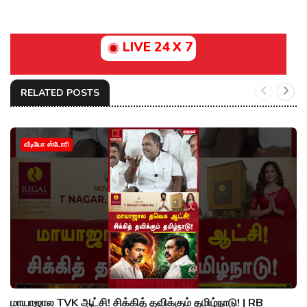
LIVE 24 X 7
RELATED POSTS
வீடியோ ஸ்டோரி
மாயாஜால TVK ஆட்சி! சிக்கித் தவிக்கும் தமிழ்நாடு! | RB