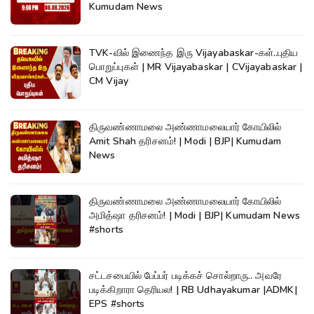
Kumudam News
TVK-வில் இணைந்த இரு Vijayabaskar-கள்..புதிய
பொறுப்புகள் | MR Vijayabaskar | CVijayabaskar |
CM Vijay
திருவண்ணாமலை அண்ணாமலையார் கோயிலில்
Amit Shah தரிசனம்! | Modi | BJP| Kumudam
News
திருவண்ணாமலை அண்ணாமலையார் கோயிலில்
அமித்ஷா தரிசனம்! | Modi | BJP| Kumudam News
#shorts
சட்டசபையில் பேப்பர் படிக்கச் சொல்றாரு.. அவரே
படிக்கிறாரா தெரியல! | RB Udhayakumar |ADMK|
EPS #shorts