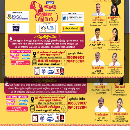
×
Home
வீடியோ ஸ்டோரி
Karthigai Deepam | தீபத் திருவிழாவை முன்னிட்டு ...