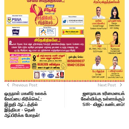
Previous Post
Next Post
ஒருநாள் மகளிர் உலகக்
ஜனநாயக உரிமையைக்
கோப்பை கிரிக்கெட்:
கேள்விக்கு உள்ளாக்கும்
இறுதி ஆட்டத்தில்
SIR- விஜய் கண்டனம்!
இந்தியா - தென்
ஆப்பிரிக்க மோதல்!