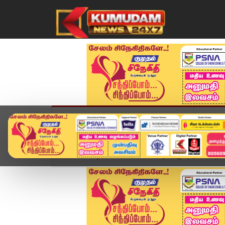
முகப்பு
விளையாட்டு
அண்மை
தமிழ்நாட
Home
வீடியோ ஸ்டோரி
மை டியர் குட்டி நண்பா, நண்பி