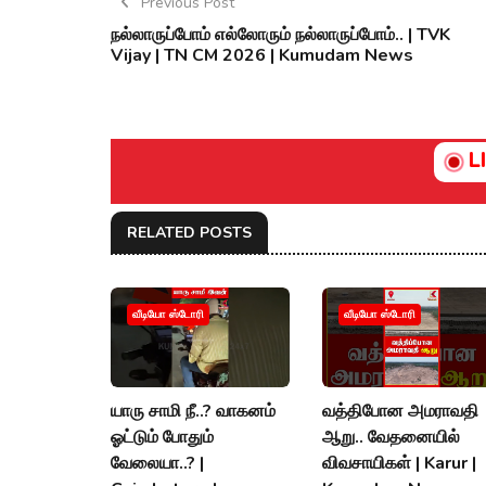
Previous Post
நல்லாருப்போம் எல்லோரும் நல்லாருப்போம்.. | TVK
Vijay | TN CM 2026 | Kumudam News
L
RELATED POSTS
வீடியோ ஸ்டோரி
வீடியோ ஸ்டோரி
யாரு சாமி நீ..? வாகனம்
வத்திபோன அமராவதி
ஓட்டும் போதும்
ஆறு.. வேதனையில்
வேலையா..? |
விவசாயிகள் | Karur |