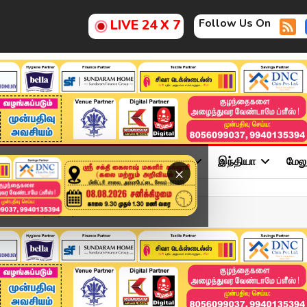
Follow Us On
LIVE 24 X 7
ு
சினிமா
அரசியல்
விளையாட்டு
இந்தியா
மேல
×
.. பெரிய நன்றி..!| ...