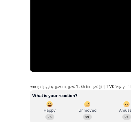
மை டியர் குட்டி நண்பா, நண்பி.. பெரிய நன்றி..!| TVK Vija