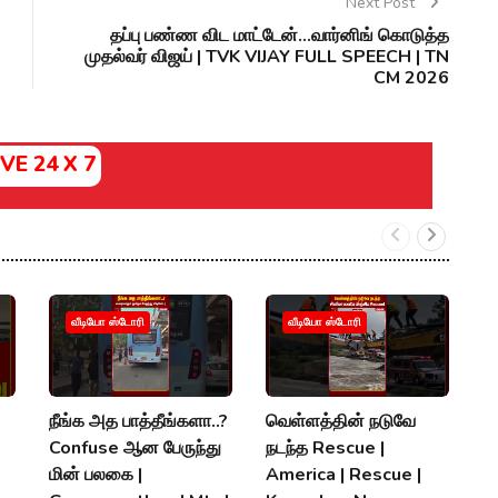
Next Post
தப்பு பண்ண விட மாட்டேன்...வார்னிங் கொடுத்த
முதல்வர் விஜய் | TVK VIJAY FULL SPEECH | TN
CM 2026
IVE 24 X 7
வீடியோ ஸ்டோரி
வீடியோ ஸ்டோரி
நீங்க அத பாத்தீங்களா..?
வெள்ளத்தின் நடுவே

Confuse ஆன பேருந்து
நடந்த Rescue |
H
மின் பலகை |
America | Rescue |
2