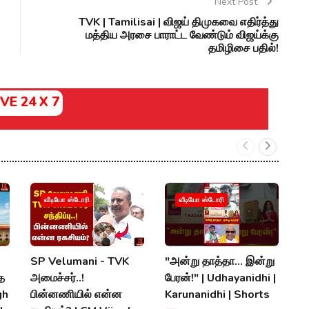
Next Post
TVK | Tamilisai | விஜய் திமுகவை எதிர்த்து
மத்திய அரசை பாராட்ட வேண்டும் விஜய்க்கு
தமிழிசை பதில்!
IVE 24 X 7
ஆ
வீடியோ ஸ்டோரி
வீடியோ ஸ்டோரி
ஆ
ம
|
SP Velumani - TVK
"அன்று தாத்தா... இன்று
S
்த
அமைச்சர்..!
பேரன்!" | Udhayanidhi |
gh
பின்னணியில் என்ன
Karunanidhi | Shorts
P