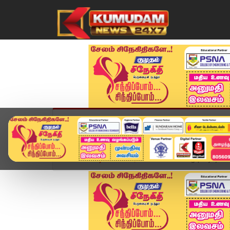
முகப்பு
விளையாட்டு
அண்மை
தமிழ்நாட
Home
வீடியோ ஸ்டோரி
TVK Meeting |"Vijay's Fi