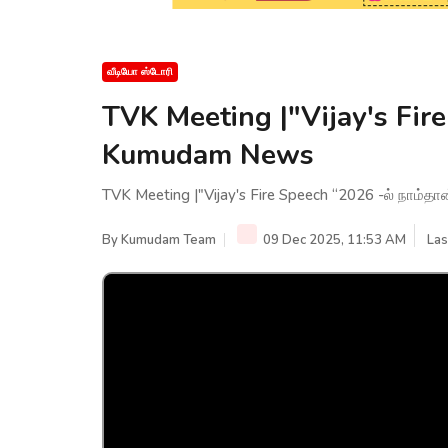
வீடியோ ஸ்டோரி
TVK Meeting |"Vijay's Fire
Kumudam News
TVK Meeting |"Vijay's Fire Speech “2026 -ல் நாம்
By
Kumudam Team
09 Dec 2025, 11:53 AM
Las