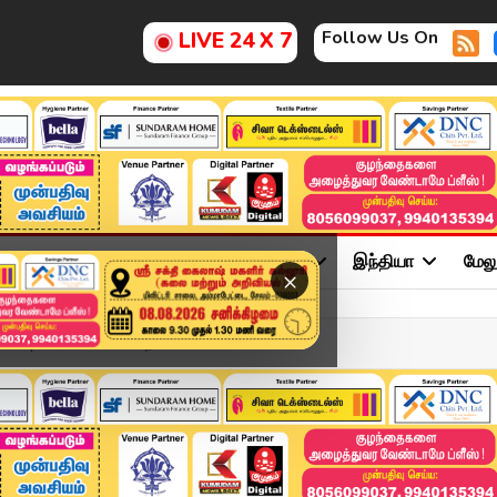
Follow Us On
LIVE 24 X 7
ு
சினிமா
அரசியல்
விளையாட்டு
இந்தியா
மேல
×
re Speech “2026 -ல் நாம...