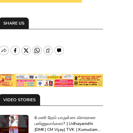
SHARE US
VIDEO STORIES
6 மணி நேரம் யாருன்னா விசாரணை
பண்ணுவாங்களா? | Udhayanidhi
|DMK| CM Vijay| TVK | Kumudam