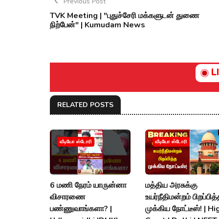
Previous Post
TVK Meeting | "புதுச்சேரி மக்களுடன் துணை
நிற்பேன்" | Kumudam News
L
RELATED POSTS
வீடியோ ஸ்டோரி
வீடியோ ஸ்டோரி
6 மணி நேரம் யாருன்னா
மத்திய அரசுக்கு
விசாரணை
உயர்நீதிமன்றம் பிறப்பித
பண்ணுவாங்களா? |
முக்கிய நோட்டீஸ்! | Hi