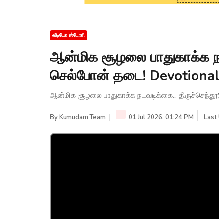
வீடியோ ஸ்டோரி
ஆன்மிக சூழலை பாதுகாக்க நடவ
செல்போன் தடை! Devotiona
ஆன்மிக சூழலை பாதுகாக்க நடவடிக்கை... திருச்செந்த
By
Kumudam Team
01 Jul 2026, 01:24 PM
Last 