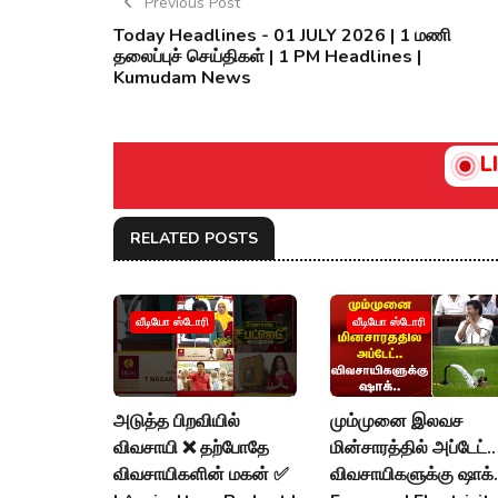
Previous Post
Today Headlines - 01 JULY 2026 | 1 மணி
தலைப்புச் செய்திகள் | 1 PM Headlines |
Kumudam News
L
RELATED POSTS
வீடியோ ஸ்டோரி
வீடியோ ஸ்டோரி
அடுத்த பிறவியில்
மும்முனை இலவச
விவசாயி ❌ தற்போதே
மின்சாரத்தில் அப்டேட்..
விவசாயிகளின் மகன் ✅
விவசாயிகளுக்கு ஷாக்..