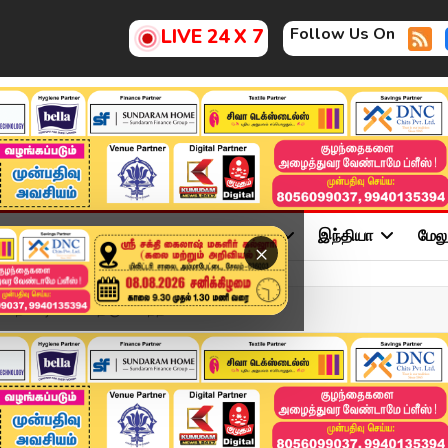
Follow Us On
LIVE 24 X 7
ு
சினிமா
அரசியல்
விளையாட்டு
இந்தியா
மேல
×
நடவடிக்கை... திருச்செந்த...