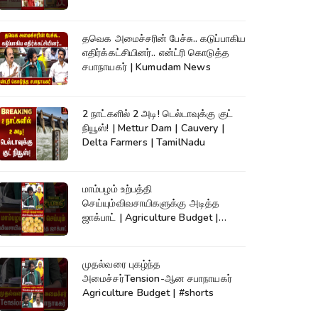
தவெக அமைச்சரின் பேச்சு.. கடுப்பாகிய
எதிர்க்கட்சியினர்.. என்ட்ரி கொடுத்த
சபாநாயகர் | Kumudam News
2 நாட்களில் 2 அடி! டெல்டாவுக்கு குட்
நியூஸ்! | Mettur Dam | Cauvery |
Delta Farmers | TamilNadu
மாம்பழம் உற்பத்தி
செய்யும்விவசாயிகளுக்கு அடித்த
ஜாக்பாட் | Agriculture Budget |
#shorts
முதல்வரை புகழ்ந்த
அமைச்சர்Tension-ஆன சபாநாயகர்
Agriculture Budget | #shorts