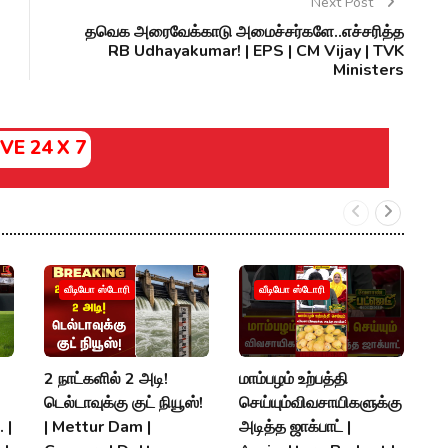
Next Post
தவெக அரைவேக்காடு அமைச்சர்களே..எச்சரித்த
RB Udhayakumar! | EPS | CM Vijay | TVK
Ministers
IVE 24 X 7
வீடியோ ஸ்டோரி
வீடியோ ஸ்டோரி
2 நாட்களில் 2 அடி!
மாம்பழம் உற்பத்தி
த
டெல்டாவுக்கு குட் நியூஸ்!
செய்யும்விவசாயிகளுக்கு
பே
 |
| Mettur Dam |
அடித்த ஜாக்பாட் |
எத