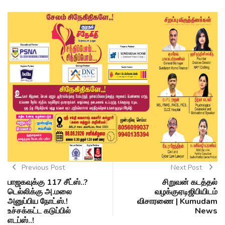
Previous Post
Next Post
பாஜகவுக்கு 117 சீட்ஸ்..?
சிறுவன் கடத்தல்
டெல்லிக்கு அ.மலை
வழக்குஏடிஜிபியிடம்
அனுப்பிய நோட்ஸ்.!
விசாரணை | Kumudam
உச்சக்கட்ட கடுப்பில்
News
எடப்ஸ்..!