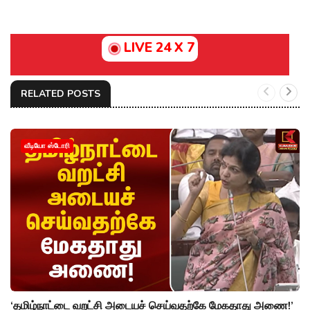
LIVE 24 X 7
RELATED POSTS
வீடியோ ஸ்டோரி
‘தமிழ்நாட்டை வறட்சி அடையச் செய்வதற்கே மேகதாது அணை!’