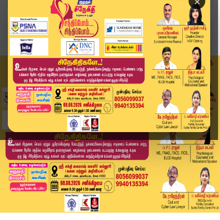
×
Home
வீடியோ ஸ்டோரி
கட்டப்பஞ்சாயத்து, ஆள் கடத்தல்.. ஜெகன் மூர்த்திக...