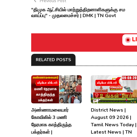
Previous Post
"திமுக ஆட்சியில் மாற்றுத்திறனாளிகளுக்கு சம
வாய்ப்பு" - முதலமைச்சர் | DMK | TN Govt
L
RELATED POSTS
வீடியோ ஸ்டோரி
வீடியோ ஸ்டோரி
அண்ணாமலையார்
District News |
கோவிலில் 3 மணி
August 09 2026 |
நேரமாக காத்திருந்த
Tamil News Today |
பக்தர்கள் |
Latest News | TN