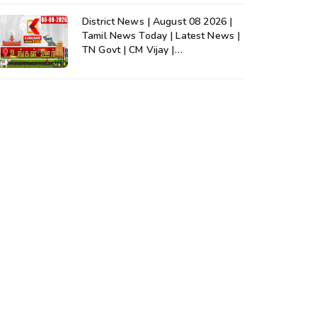
District News | August 08 2026 |
Tamil News Today | Latest News |
TN Govt | CM Vijay |
TVK|Tamilnadu