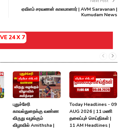
Next Post
ஏவிஎம் சரவணன் காலமானார் | AVM Saravanan |
Kumudam News
IVE 24 X 7

வீடியோ ஸ்டோரி
வீடியோ ஸ்டோரி
கூ
T
ம
புதுச்சேரி
Today Headlines - 09
U
காவல்துறைக்கு வண்ண
AUG 2026 | 11 மணி
V
விருது வழங்கும்
தலைப்புச் செய்திகள் |
விழாவில் Amithsha |
11 AM Headlines |
A