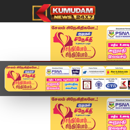
முகப்பு
விளையாட்டு
அண்மை
தமிழ்நாட
Home
வீடியோ ஸ்டோரி
Headlines Now | 7 AM He