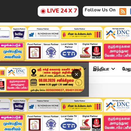
Follow Us On
LIVE 24 X 7
ு
சினிமா
அரசியல்
விளையாட்டு
இந்தியா
மேல
×
adlines | 04 DEC 2025 | ...