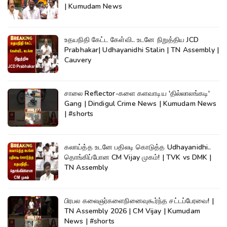
| Kumudam News
உதயநிதி கேட்ட கேள்வி.. உடனே நிறுத்திய JCD
Prabhakar| Udhayanidhi Stalin | TN Assembly |
Cauvery
சாலை Reflector-களை களவாடிய 'தில்லாலங்கடி'
Gang | Dindigul Crime News | Kumudam News
| #shorts
கலாய்த்த உடனே பதிலடி கொடுத்த Udhayanidhi..
தொங்கிப்போன CM Vijay முகம்! | TVK vs DMK |
TN Assembly
பிரபல கலைஞர்களைநினைவுகூர்ந்த சட்டப்பேரவை! |
TN Assembly 2026 | CM Vijay | Kumudam
News | #shorts