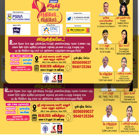
×
Home
வீடியோ ஸ்டோரி
TVK Meeting | திமுக அரசு திருந்த வேண்டும் –புது...