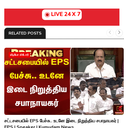
LIVE 24 X 7
RELATED POSTS
வீடியோ ஸ்டோரி
சட்டசபையில் EPS பேச்சு.. உடனே இடை நிறுத்திய சபாநாயகர் |
EPS | Speaker | Kumudam News