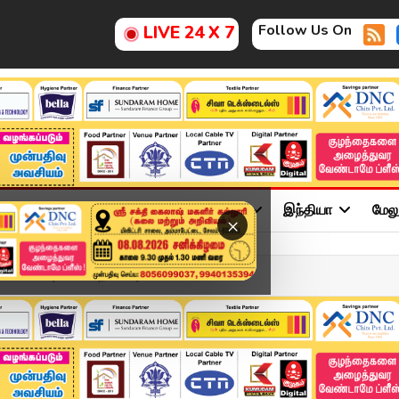
Follow Us On
LIVE 24 X 7
ு
சினிமா
அரசியல்
விளையாட்டு
இந்தியா
மேல
×
ne 2026 | 6 மணி தலைப்புச...