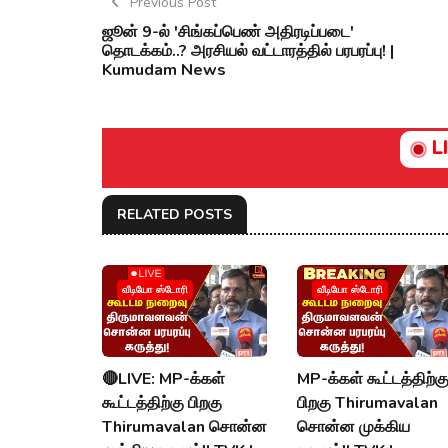
Previous Post
ஜூன் 9-ல் 'சிங்கப்பெண் அதிரடிப்படை'
தொடக்கம்..? அரசியல் வட்டாரத்தில் பரபரப்பு! |
Kumudam News
L
RELATED POSTS
வீடியோ ஸ்டோரி
வீடியோ ஸ்டோரி
🔴LIVE: MP-க்கள்
MP-க்கள் கூட்டத்திற்க
கூட்டத்திற்கு பிறகு
பிறகு Thirumavalan
Thirumavalan சொன்ன
சொன்ன முக்கிய