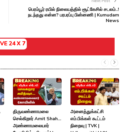
Next Post
பெரம்பூர் ரயில் நிலையத்தில் சூட்கேசில் சடலம்..!
நடந்தது என்ன? பரபரப்பு பின்னணி | Kumudam
News
IVE 24 X 7
வீடியோ ஸ்டோரி
வீடியோ ஸ்டோரி
ு
திருவண்ணாமலை
அனைத்துக்கட்சி
"
செல்கிறார் Amit Shah...
எம்.பிக்கள் கூட்டம்
வ
அண்ணாமலையார்
நிறைவு | TVK |
வ