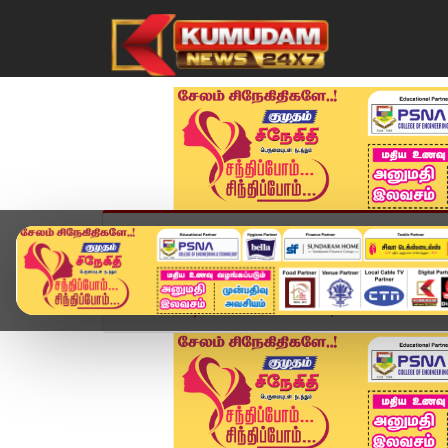
முகப்பு
விளையாட்டு
அண்மை
தமிழ்நாட
Home
வீடியோ ஸ்டோரி
Today Headlines - 07 Ju