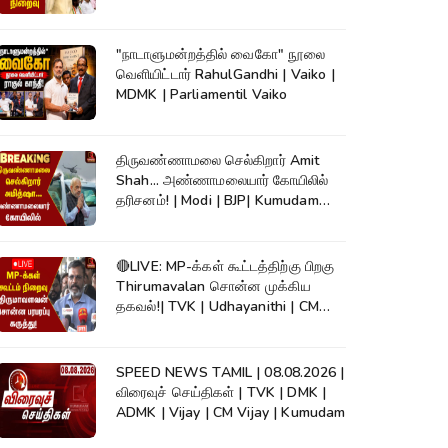
"நாடாளுமன்றத்தில் வைகோ" நூலை
வெளியிட்டார் RahulGandhi | Vaiko |
MDMK | Parliamentil Vaiko
திருவண்ணாமலை செல்கிறார் Amit
Shah... அண்ணாமலையார் கோயிலில்
தரிசனம்! | Modi | BJP| Kumudam
News
🔴LIVE: MP-க்கள் கூட்டத்திற்கு பிறகு
Thirumavalan சொன்ன முக்கிய
தகவல்!| TVK | Udhayanithi | CM
Vijay
SPEED NEWS TAMIL | 08.08.2026 |
விரைவுச் செய்திகள் | TVK | DMK |
ADMK | Vijay | CM Vijay | Kumudam