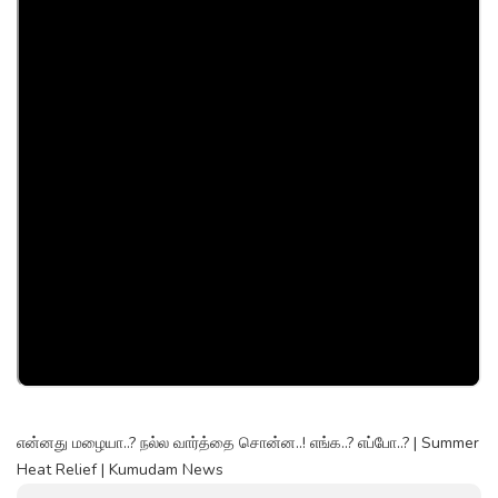
என்னது மழையா..? நல்ல வார்த்தை சொன்ன..! எங்க..? எப்போ..? | Summer
Heat Relief | Kumudam News