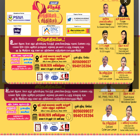
×
Home
வீடியோ ஸ்டோரி
என்னது மழையா..? நல்ல வார்த்தை சொன்ன..! எங்க..? ...