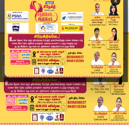
×
Home
வீடியோ ஸ்டோரி
BREAKING : சிவிஎஸ் தரப்பு MLAக்கள் இபிஎஸ் இல்லம...