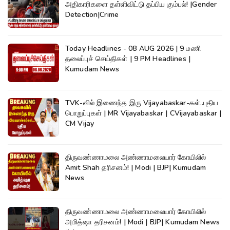
அதிகாரிகளை தள்ளிவிட்டு தப்பிய கும்பல்! |Gender
Detection|Crime
Today Headlines - 08 AUG 2026 | 9 மணி
தலைப்புச் செய்திகள் | 9 PM Headlines |
Kumudam News
TVK-வில் இணைந்த இரு Vijayabaskar-கள்..புதிய
பொறுப்புகள் | MR Vijayabaskar | CVijayabaskar |
CM Vijay
திருவண்ணாமலை அண்ணாமலையார் கோயிலில்
Amit Shah தரிசனம்! | Modi | BJP| Kumudam
News
திருவண்ணாமலை அண்ணாமலையார் கோயிலில்
அமித்ஷா தரிசனம்! | Modi | BJP| Kumudam News