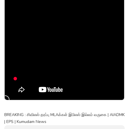
BREAKING : சிவிஎஸ் தரப்பு MLAக்கள் இபிஎஸ் இல்லம் வருகை | AIADMK
| EPS | Kumudam News