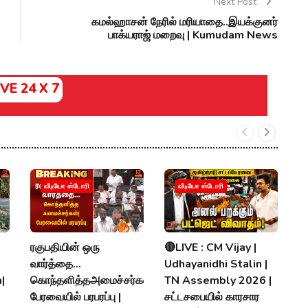
Next Post
கமல்ஹாசன் நேரில் மரியாதை..இயக்குனர்
பாக்யராஜ் மறைவு | Kumudam News
IVE 24 X 7
வ
வீடியோ ஸ்டோரி
வீடியோ ஸ்டோரி
ரொ
ப
ர
ரகுபதியின் ஒரு
🔴LIVE : CM Vijay |
V
வார்த்தை...
Udhayanidhi Stalin |
|
கொந்தளித்தஅமைச்சர்கள்!
TN Assembly 2026 |
P
பேரவையில் பரபரப்பு |
சட்டசபையில் காரசார