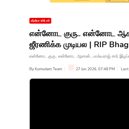
வீடியோ ஸ்டோரி
என்னோட குரு.. என்னோட ஆசான
ஜீரணிக்க முடியல | RIP Bh
என்னோட குரு.. என்னோட ஆசான்.. பாக்யராஜ் சார் இழப
By
Kumudam Team
27 Jun 2026, 07:48 PM
Last