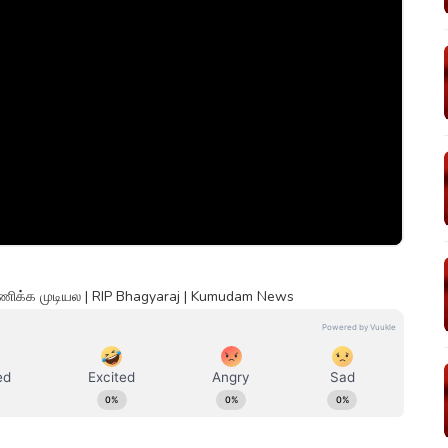
ீரணிக்க முடியல | RIP Bhagyaraj | Kumudam News