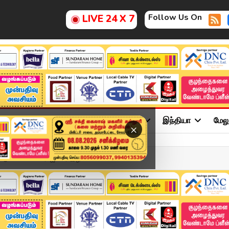
Follow Us On
LIVE 24 X 7
ு
சினிமா
அரசியல்
விளையாட்டு
இந்தியா
மேல
×
ான்.. பாக்யராஜ் சார் இழப...