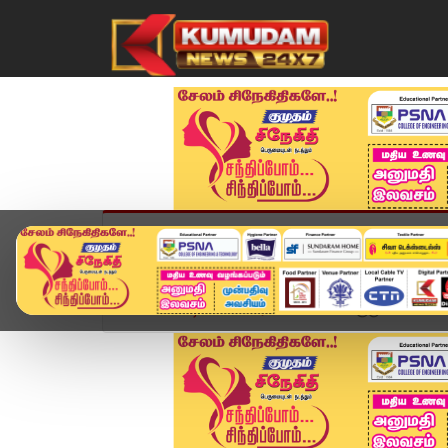
முகப்பு
விளையாட்டு
அண்மை
தமிழ்நாட
Home
வீடியோ ஸ்டோரி
என்னோட குரு.. என்னோட ஆச