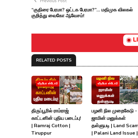
Previous Post
“குதிரை பேரமா? ஒட்டக பேரமா?”... மதிமுக விலகல்
குறித்து வைகோ ஆவேசம்!
L
RELATED POSTS
வீடியோ ஸ்டோரி
வீடியோ ஸ்டோரி
திருப்பூரில் ராம்ராஜ்
பழனி நில முறைகேடு -
காட்டனின் புதிய படைப்பு!
ஜாமின் மனுக்கள்
| Ramraj Cotton |
தள்ளுபடி | Land Scam
Tiruppur
| Palani Land Issue |