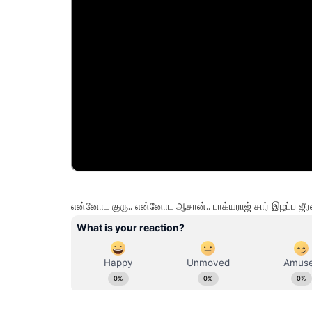
என்னோட குரு.. என்னோட ஆசான்.. பாக்யராஜ் சார் இழப்ப ஜ