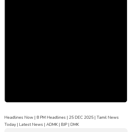
Headlines Now | 8 PM Headlines | 25 DEC 2025 | Tamil News
Today | Latest News | ADMK | BJP | DMK