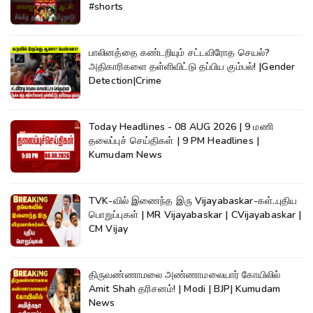
#shorts
பாலினத்தை கண்டறியும் சட்டவிரோத செயல்?
அதிகாரிகளை தள்ளிவிட்டு தப்பிய கும்பல்! |Gender
Detection|Crime
Today Headlines - 08 AUG 2026 | 9 மணி
தலைப்புச் செய்திகள் | 9 PM Headlines |
Kumudam News
TVK-வில் இணைந்த இரு Vijayabaskar-கள்..புதிய
பொறுப்புகள் | MR Vijayabaskar | CVijayabaskar |
CM Vijay
திருவண்ணாமலை அண்ணாமலையார் கோயிலில்
Amit Shah தரிசனம்! | Modi | BJP| Kumudam
News