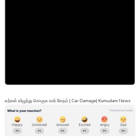
கற்கள் விழுந்து சொகுசு கார் சேதம் | Car Damage| Kumudam News