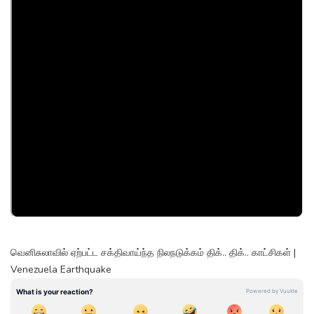
வெனிசுலாவில் ஏற்பட்ட சக்திவாய்ந்த நிலநடுக்கம் திக்.. திக்.. காட்சிகள் |
Venezuela Earthquake