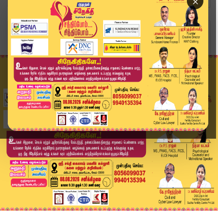
×
Home
வீடியோ ஸ்டோரி
வெனிசுலாவில் ஏற்பட்ட சக்திவாய்ந்த நிலநடுக்கம் த...