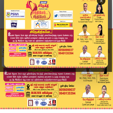
×
Home
வீடியோ ஸ்டோரி
சிறுத்தைப்புலி தூக்கி சென்ற குழந்தை சடலமாக மீட்...