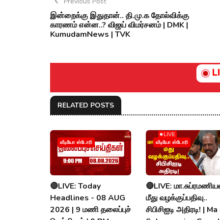
Previous Post
இன்றைக்கு இதுதான்.. தி.மு.க தோல்விக்கு
காரணம் என்ன..? விஜய் விமர்சனம் | DMK |
KumudamNews | TVK
L
RELATED POSTS
வீடியோ ஸ்டோரி
வீடியோ ஸ்டோரி
🔴LIVE: Today
🔴LIVE: மா.சுப்ரமணிய
Headlines - 08 AUG
மீது வழக்குப்பதிவு..
2026 | 9 மணி தலைப்புச்
சிபிசிஐடி அதிரடி! | Ma