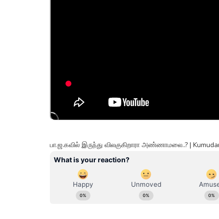
பா.ஜ.கவில் இருந்து விலகுகிறாரா அண்ணாமலை..? | Kumu