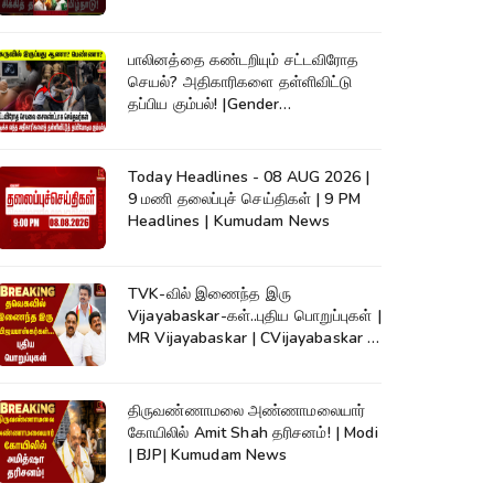
Vijay #shorts
பாலினத்தை கண்டறியும் சட்டவிரோத
செயல்? அதிகாரிகளை தள்ளிவிட்டு
தப்பிய கும்பல்! |Gender
Detection|Crime
Today Headlines - 08 AUG 2026 |
9 மணி தலைப்புச் செய்திகள் | 9 PM
Headlines | Kumudam News
TVK-வில் இணைந்த இரு
Vijayabaskar-கள்..புதிய பொறுப்புகள் |
MR Vijayabaskar | CVijayabaskar |
CM Vijay
திருவண்ணாமலை அண்ணாமலையார்
கோயிலில் Amit Shah தரிசனம்! | Modi
| BJP| Kumudam News