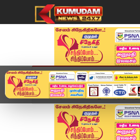
முகப்பு
விளையாட்டு
அண்மை
தமிழ்நாட
Home
வீடியோ ஸ்டோரி
பா.ஜ.கவில் இருந்து விலக