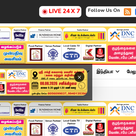
Follow Us On
LIVE 24 X 7
ு
சினிமா
அரசியல்
விளையாட்டு
இந்தியா
மேல
×
ுகிறாரா அண்ணாமலை..? | K...