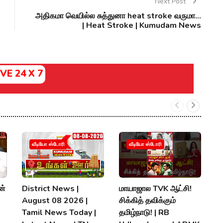
Next Post
அதிகமா வெயில்ல சுத்துனா heat stroke வருமா...
| Heat Stroke | Kumudam News
IVE 24 X 7
வீடியோ ஸ்டோரி
வீடியோ ஸ்டோரி
ன்
District News |
மாயாஜால TVK ஆட்சி!
ப
August 08 2026 |
சிக்கித் தவிக்கும்
ச
Tamil News Today |
தமிழ்நாடு! | RB
அ