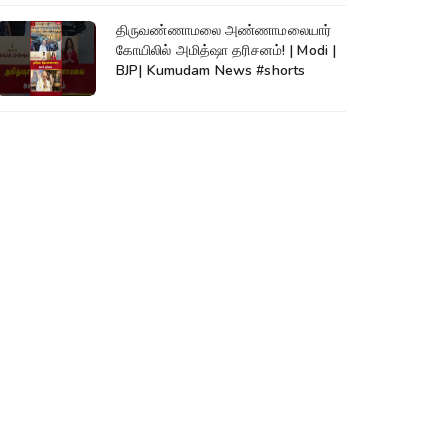
திருவண்ணாமலை அண்ணாமலையார்
கோயிலில் அமித்ஷா தரிசனம்! | Modi |
BJP| Kumudam News #shorts