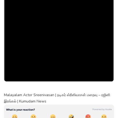
Malayalam Actor Sreenivasan | நடிகர் ஸ்ரீனிவாசன் மறைவு – ரஜினி
இரங்கல் | Kumudam News