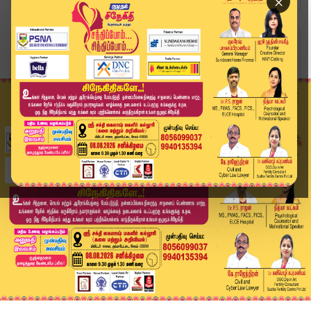
×
Home
வீடியோ ஸ்டோரி
Malayalam Actor Sreenivasan | நடிகர் ஸ்ரீனிவாசன...