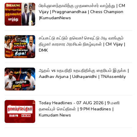
பிரக்ஞானந்தாவிற்கு முதலமைச்சர் வாழ்த்து | CM
Vijay | Praggnanandhaa | Chess Champion
|KumudamNews
சப்பகட்டு கட்டும் தவெக! செவுட்டு அடி வாங்கும்
திமுக! காரசார அரசியல் நிகழ்வுகள் | CM Vijay |
DMK
ஆதவ் vs உதயநிதி உதயநிதிக்கு தைரியம் இருக்க |
Aadhav Arjuna | Udhayanidhi | TNAssembly
Today Headlines - 07 AUG 2026 | 9 மணி
தலைப்புச் செய்திகள் | 9 PM Headlines |
Kumudam News