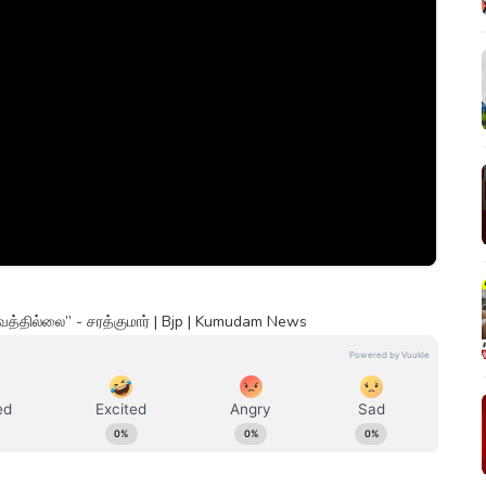
வத்தில்லை” - சரத்குமார் | Bjp | Kumudam News