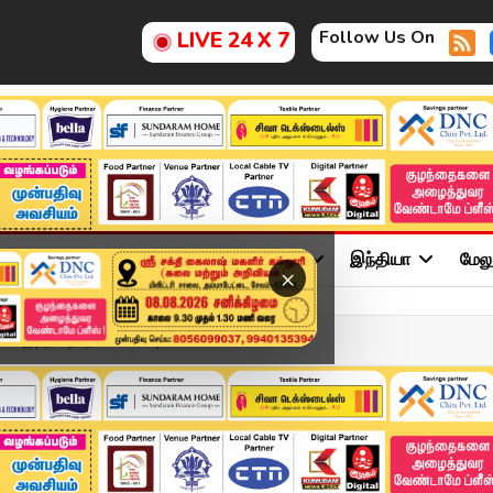
Follow Us On
LIVE 24 X 7
ு
சினிமா
அரசியல்
விளையாட்டு
இந்தியா
மேல
×
் இந்த தேர்தலில் போட்டி...