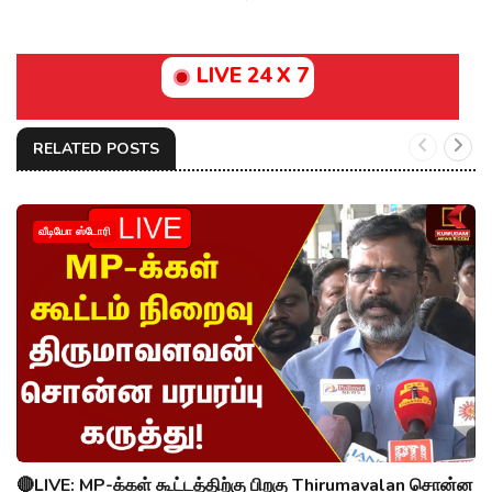
LIVE 24 X 7
RELATED POSTS
வீடியோ ஸ்டோரி
🔴LIVE: MP-க்கள் கூட்டத்திற்கு பிறகு Thirumavalan சொன்ன