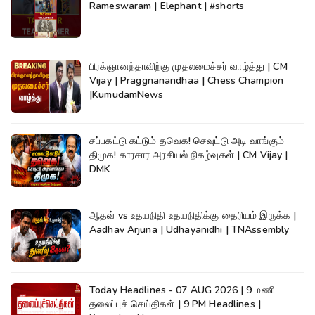
Rameswaram | Elephant | #shorts
பிரக்ஞானந்தாவிற்கு முதலமைச்சர் வாழ்த்து | CM
Vijay | Praggnanandhaa | Chess Champion
|KumudamNews
சப்பகட்டு கட்டும் தவெக! செவுட்டு அடி வாங்கும்
திமுக! காரசார அரசியல் நிகழ்வுகள் | CM Vijay |
DMK
ஆதவ் vs உதயநிதி உதயநிதிக்கு தைரியம் இருக்க |
Aadhav Arjuna | Udhayanidhi | TNAssembly
Today Headlines - 07 AUG 2026 | 9 மணி
தலைப்புச் செய்திகள் | 9 PM Headlines |