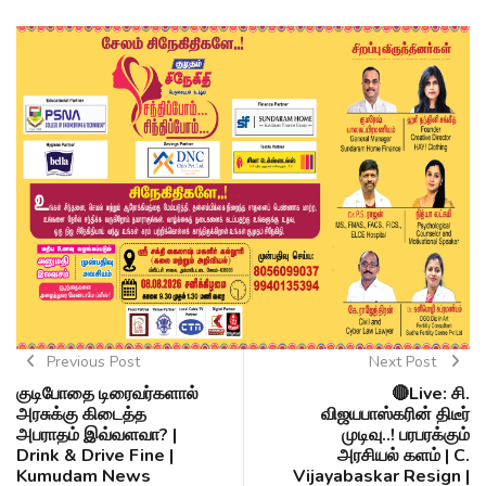
Previous Post
Next Post
குடிபோதை டிரைவர்களால்
🔴Live: சி.
அரசுக்கு கிடைத்த
விஜயபாஸ்கரின் திடீர்
அபராதம் இவ்வளவா? |
முடிவு..! பரபரக்கும்
Drink & Drive Fine |
அரசியல் களம் | C.
Kumudam News
Vijayabaskar Resign |