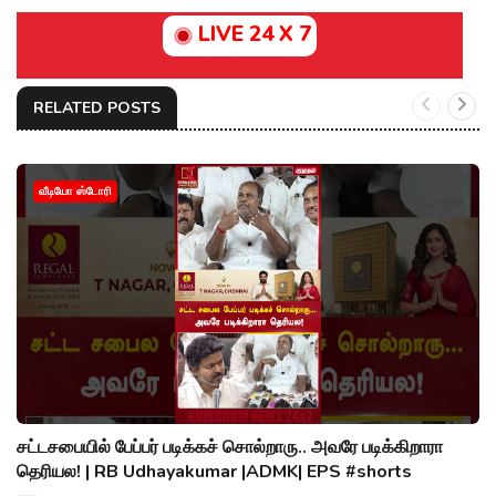
LIVE 24 X 7
RELATED POSTS
வீடியோ ஸ்டோரி
சட்டசபையில் பேப்பர் படிக்கச் சொல்றாரு.. அவரே படிக்கிறாரா
தெரியல! | RB Udhayakumar |ADMK| EPS #shorts