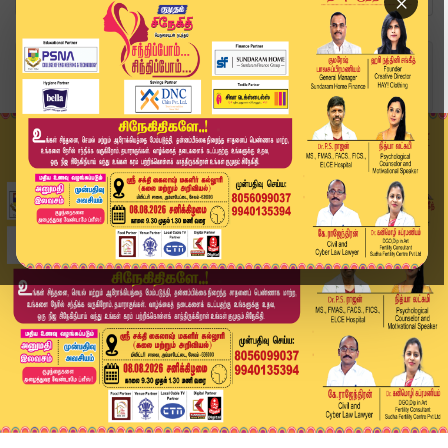
×
Home
வீடியோ ஸ்டோரி
காதல் திருமணம் செய்த பெண் கடத்தல்.. வெளியான பரப...