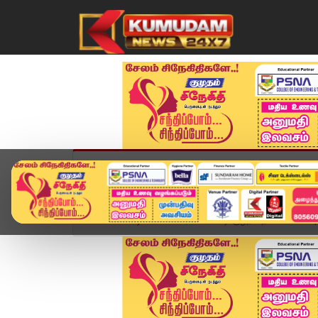
முகப்பு
விளையாட்டு
அண்மை
தமிழ்நாட
Home
வீடியோ ஸ்டோரி
சுட்டி குழந்தையான STR