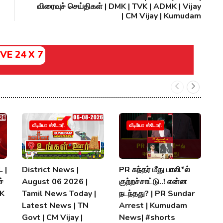
விரைவுச் செய்திகள் | DMK | TVK | ADMK | Vijay
| CM Vijay | Kumudam
IVE 24 X 7
வீடியோ ஸ்டோரி
வீடியோ ஸ்டோரி
 |
District News |
PR சுந்தர் மீது பாலி*ல்
நி
்
August 06 2026 |
குற்றச்சாட்டு..! என்ன
த
MK
Tamil News Today |
நடந்தது? | PR Sundar
மு
Latest News | TN
Arrest | Kumudam
K
Govt | CM Vijay |
News| #shorts