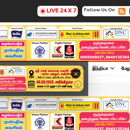
Follow Us On
LIVE 24 X 7
ு
சினிமா
அரசியல்
விளையாட்டு
இந்தியா
மேல
×
 | Kumudam News