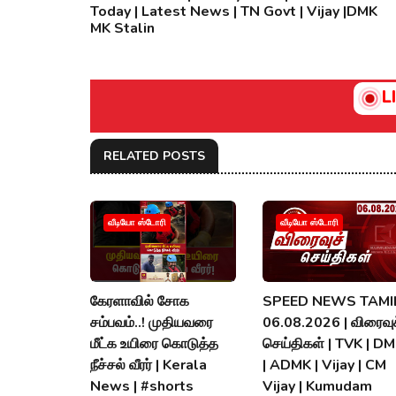
Today | Latest News | TN Govt | Vijay |DMK
MK Stalin
L
RELATED POSTS
வீடியோ ஸ்டோரி
வீடியோ ஸ்டோரி
கேரளாவில் சோக
SPEED NEWS TAMIL
சம்பவம்..! முதியவரை
06.08.2026 | விரைவுச
மீட்க உயிரை கொடுத்த
செய்திகள் | TVK | D
நீச்சல் வீரர் | Kerala
| ADMK | Vijay | CM
News | #shorts
Vijay | Kumudam