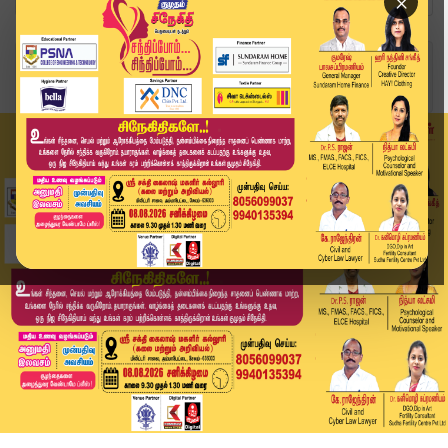
×
Home
வீடியோ ஸ்டோரி
1000 சவரன் திருட்டு... மாமனாருக்கு ஷாக் கொடுத்த...