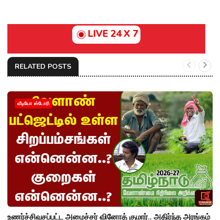
LIVE 24 X 7
RELATED POSTS
வீடியோ ஸ்டோரி
உணர்ச்சிவசப்பட்ட அமைச்சர் வினோத் குமார்.. அதிர்ந்த அரங்கம்