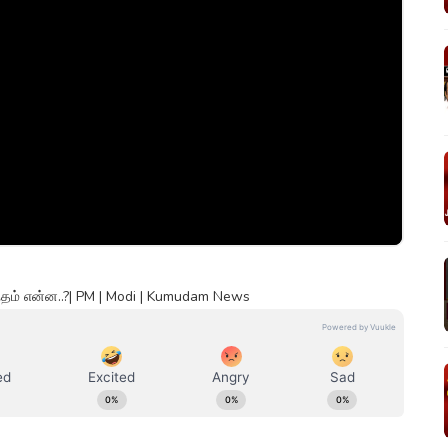
ப்பந்தம் என்ன..?| PM | Modi | Kumudam News