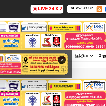
Follow Us On
LIVE 24 X 7
ு
சினிமா
அரசியல்
விளையாட்டு
இந்தியா
மேல
×
ிப்பு.. கையெழுத்தாகு...