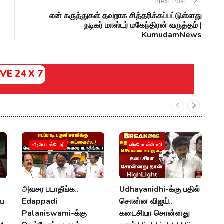
Next Post
என் கருத்துகள் தவறாக சித்தரிக்கப்பட்டுள்ளது
நடிகர் மாஸ்டர் மகேந்திரன் வருத்தம் |
KumudamNews
IVE 24 X 7
வீடியோ ஸ்டோரி
வீடியோ ஸ்டோரி
அவசர படாதீங்க..
Udhayanidhi-க்கு பதில்
க
ிய
Edappadi
சொன்ன விஜய்..
க
Palaniswami-க்கு
கடைசியா சொன்னது
U