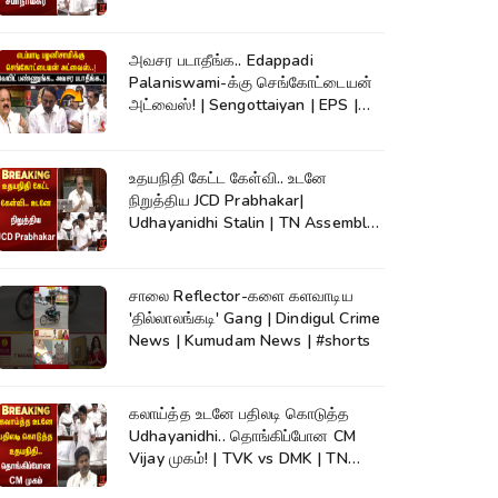
அவசர படாதீங்க.. Edappadi
Palaniswami-க்கு செங்கோட்டையன்
அட்வைஸ்! | Sengottaiyan | EPS |
Kumudam News
உதயநிதி கேட்ட கேள்வி.. உடனே
நிறுத்திய JCD Prabhakar|
Udhayanidhi Stalin | TN Assembly |
Cauvery
சாலை Reflector-களை களவாடிய
'தில்லாலங்கடி' Gang | Dindigul Crime
News | Kumudam News | #shorts
கலாய்த்த உடனே பதிலடி கொடுத்த
Udhayanidhi.. தொங்கிப்போன CM
Vijay முகம்! | TVK vs DMK | TN
Assembly