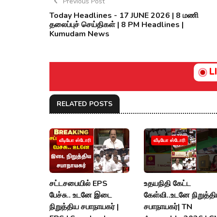
Previous Post
Today Headlines - 17 JUNE 2026 | 8 மணி
தலைப்புச் செய்திகள் | 8 PM Headlines |
Kumudam News
L
RELATED POSTS
வீடியோ ஸ்டோரி
வீடியோ ஸ்டோரி
சட்டசபையில் EPS
உதயநிதி கேட்ட
பேச்சு.. உடனே இடை
கேள்வி..உடனே நிறுத்த
நிறுத்திய சபாநாயகர் |
சபாநாயகர்| TN