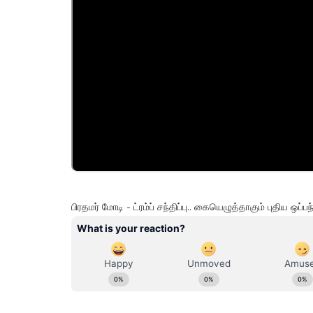
பிரதமர் மோடி - ட்ரம்ப் சந்திப்பு.. கையெழுத்தாகும் புதிய ஒ