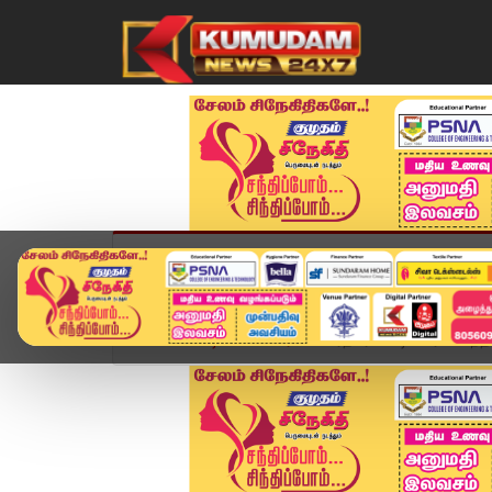
முகப்பு
விளையாட்டு
அண்மை
தமிழ்நாட
Home
வீடியோ ஸ்டோரி
பிரதமர் மோடி - ட்ரம்ப் சந்த