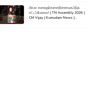
பிரபல கலைஞர்களைநினைவுகூர்ந்த
சட்டப்பேரவை! | TN Assembly 2026 |
CM Vijay | Kumudam News |
#shorts