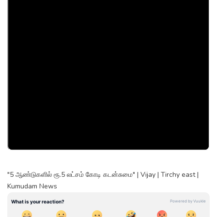
"5 ஆண்டுகளில் ரூ.5 லட்சம் கோடி கடன்சுமை" | Vijay | Tirchy east |
Kumudam News