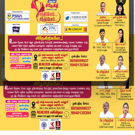
×
Home
வீடியோ ஸ்டோரி
"5 ஆண்டுகளில் ரூ.5 லட்சம் கோடி கடன்சுமை" | Vija...