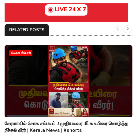
LIVE 24 X 7
RELATED POSTS
வீடியோ ஸ்டோரி
கேரளாவில் சோக சம்பவம்..! முதியவரை மீட்க உயிரை கொடுத்த
நீச்சல் வீரர் | Kerala News | #shorts