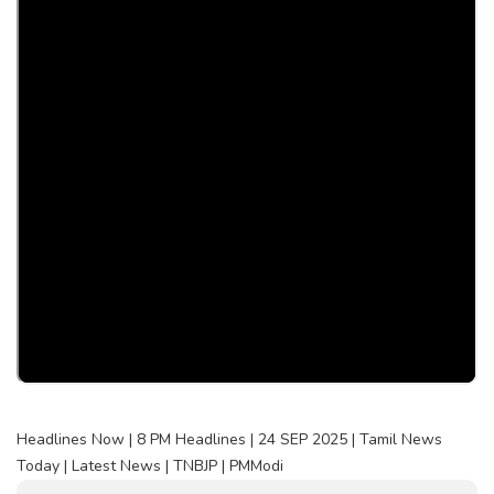
Headlines Now | 8 PM Headlines | 24 SEP 2025 | Tamil News
Today | Latest News | TNBJP | PMModi