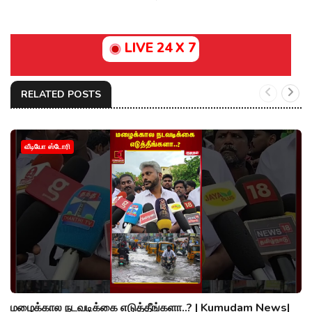
LIVE 24 X 7
RELATED POSTS
வீடியோ ஸ்டோரி
மழைக்கால நடவடிக்கை எடுத்தீங்களா..? | Kumudam News|