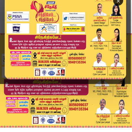
×
Home
வீடியோ ஸ்டோரி
🔴Live: இரவு 09 மணி Headlines | இன்றைய முக்கிய...