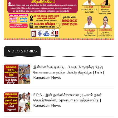
VIDEO STORIES
இன்னைக்கு ஒரு புடி.. 3 வருடங்களுக்கு பிறகு
கோலாகலமாக நடந்த மீன்பிடி திருவிழா | Fish |
Kumudam News
E.P.S - இன் தன்னிச்சையான முடிவால் தான்
தொடர்தோல்வி.. Spvelumani குற்றச்சாட்டு |
Kumudam News