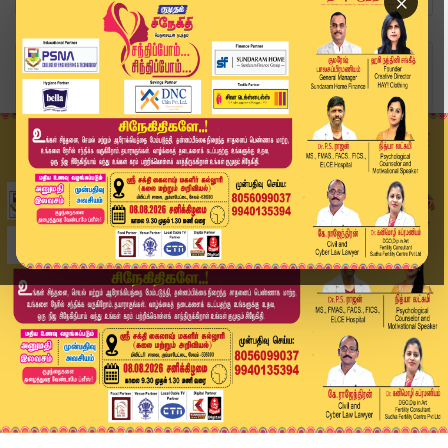
×
Home
வீடியோ ஸ்டோரி
பீச்-தாம்பரம் இடையேஏற்பட்ட சிக்னல் கோளாறு | Che...