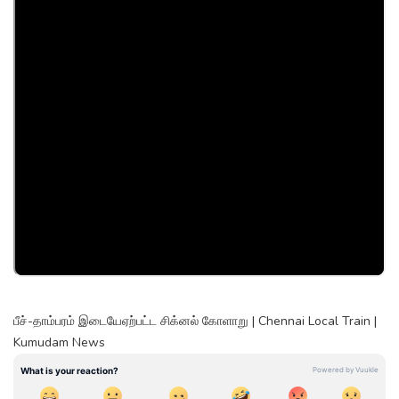
பீச்-தாம்பரம் இடையேஏற்பட்ட சிக்னல் கோளாறு | Chennai Local Train |
Kumudam News