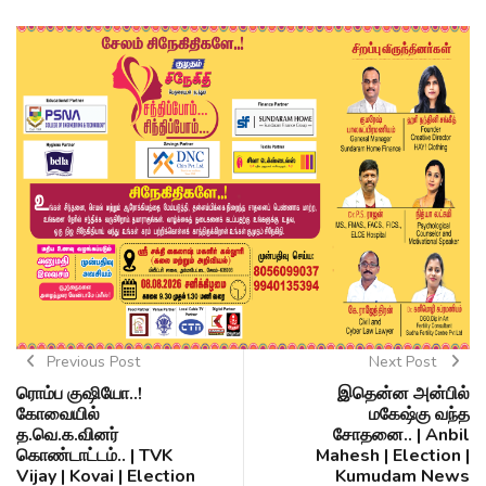
Previous Post
Next Post
ரொம்ப குஷியோ..!
இதென்ன அன்பில்
கோவையில்
மகேஷ்கு வந்த
த.வெ.க.வினர்
சோதனை.. | Anbil
கொண்டாட்டம்.. | TVK
Mahesh | Election |
Vijay | Kovai | Election
Kumudam News