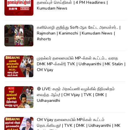
தலைப்புச் செய்திகள் | 4 PM Headlines |
Kumudam News
கனிமொழி குறித்து Soft-ஆக கேட்ட அமைச்சர்.. |
Rajmohan | Kanimozhi | Kumudam News |
#shorts
முதல்வர் தலைமையில் MP-க்கள் கூட்டம்... வராத
DMK MP-க்கள்!| TVK | Udhayanithi | MK Stalin |
CM Vijay
🔴 LIVE: கரூர் அரசுப்பணி வழக்கில் நீதிமன்றம்
வைத்த ஆப்பு! | CM Vijay | TVK | DMK |
Udhayanidhi
CM Vijay தலைமையில் MPக்கள் கூட்டம்
தொடங்கியது! | TVK | DMK | Udhayanithi | MK