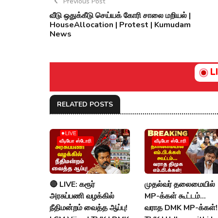
Previous Post
வீடு ஒதுக்கீடு செய்யக் கோரி சாலை மறியல் |
HouseAllocation | Protest | Kumudam
News
L
RELATED POSTS
வீடியோ ஸ்டோரி
வீடியோ ஸ்டோரி
🔴 LIVE: கரூர்
முதல்வர் தலைமையில்
அரசுப்பணி வழக்கில்
MP-க்கள் கூட்டம்...
நீதிமன்றம் வைத்த ஆப்பு!
வராத DMK MP-க்கள்!