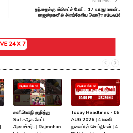
Next Post
தந்தைக்கு ஸ்கெட்ச் போட்ட 17 வயது மகன்..
ராஜஸ்தானில் அரங்கேறிய கொடூர சம்பவம்!
IVE 24 X 7
வீடியோ ஸ்டோரி
வீடியோ ஸ்டோரி
கனிமொழி குறித்து
Today Headlines - 08
க
Soft-ஆக கேட்ட
AUG 2026 | 4 மணி
த
|
அமைச்சர்.. | Rajmohan
தலைப்புச் செய்திகள் | 4
D