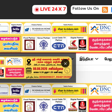
Follow Us On
LIVE 24 X 7
ு
சினிமா
அரசியல்
விளையாட்டு
இந்தியா
மேல
×
ு நன்றி தெரிவிக்க புற...