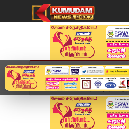
முகப்பு
விளையாட்டு
அண்மை
தமிழ்நாட
Home
வீடியோ ஸ்டோரி
திருச்சி கிழக்கு மக்களுக்க