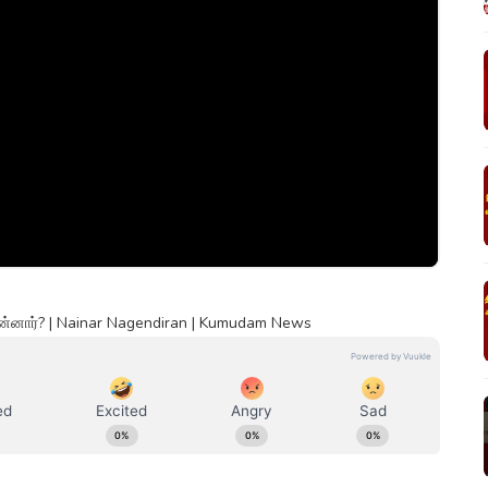
ன்னார்? | Nainar Nagendiran | Kumudam News