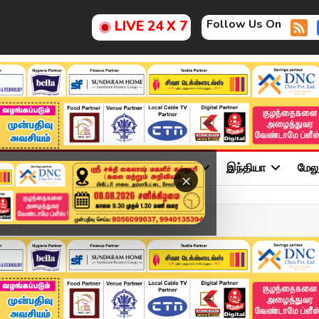
Follow Us On
LIVE 24 X 7
ு
சினிமா
அரசியல்
விளையாட்டு
இந்தியா
மேல
×
ேந்திரன் விளக்கம் – என்ன...