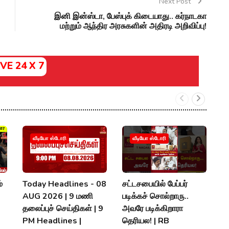
Next Post
இனி இன்ஸ்டா, பேஸ்புக் கிடையாது.. கர்நாடகா
மற்றும் ஆந்திர அரசுகளின் அதிரடி அறிவிப்பு!
IVE 24 X 7
வீடியோ ஸ்டோரி
வீடியோ ஸ்டோரி
்
Today Headlines - 08
சட்டசபையில் பேப்பர்
த
AUG 2026 | 9 மணி
படிக்கச் சொல்றாரு..
அ
தலைப்புச் செய்திகள் | 9
அவரே படிக்கிறாரா
க
PM Headlines |
தெரியல! | RB
தர