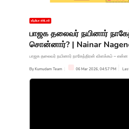
வீடியோ ஸ்டோரி
பாஜக தலைவர் நயினார் நாகேந
சொன்னார்? | Nainar Nage
பாஜக தலைவர் நயினார் நாகேந்திரன் விளக்கம் – என்
By
Kumudam Team
06 Mar 2026, 04:57 PM
Las