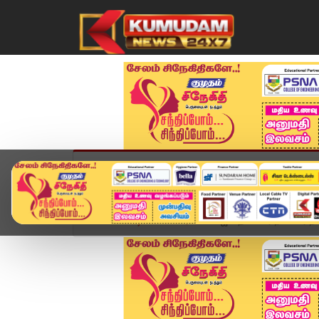
முகப்பு
விளையாட்டு
அண்மை
தமிழ்நாட
Home
வீடியோ ஸ்டோரி
பாஜக தலைவர் நயினார் நாக