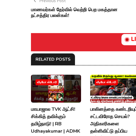
Previous Post
மாணவர்கள் தேர்வில் வெற்றி பெற மகத்தான
நட்சத்திர பலன்கள்!
L
RELATED POSTS
வீடியோ ஸ்டோரி
வீடியோ ஸ்டோரி
மாயாஜால TVK ஆட்சி!
பாலினத்தை கண்டறியும
சிக்கித் தவிக்கும்
சட்டவிரோத செயல்?
தமிழ்நாடு! | RB
அதிகாரிகளை
Udhayakumar | ADMK
தள்ளிவிட்டு தப்பிய