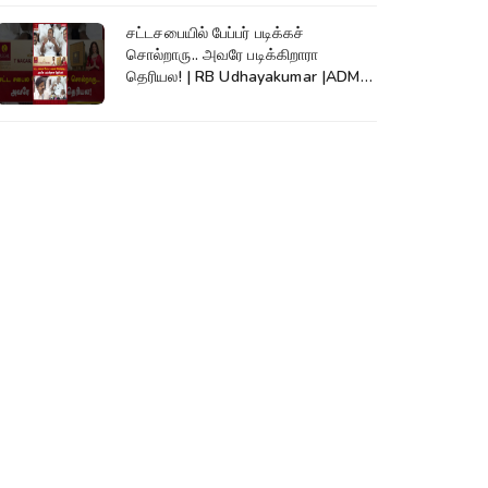
சட்டசபையில் பேப்பர் படிக்கச்
சொல்றாரு.. அவரே படிக்கிறாரா
தெரியல! | RB Udhayakumar |ADMK|
EPS #shorts