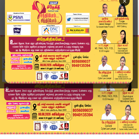
×
Home
வீடியோ ஸ்டோரி
“தமிழக அரசு கடமையை செய்ய தவறியது” – நீதிமன்றத்த...