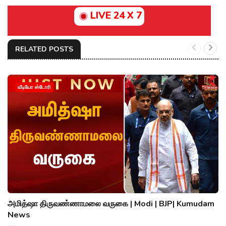
LIVE 24 X 7
RELATED POSTS
வீடியோ ஸ்டோரி
அமித்ஷா திருவண்ணாமலை வருகை | Modi | BJP| Kumudam
News