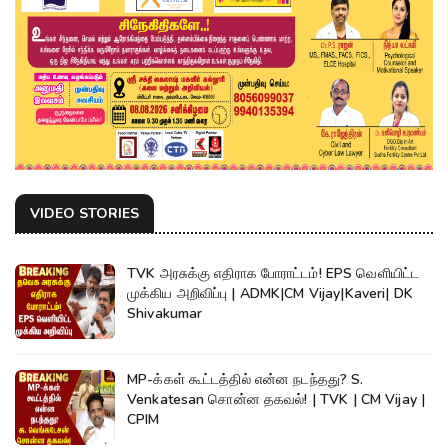
VIDEO STORIES
TVK அரசுக்கு எதிராக போராட்டம்! EPS வெளியிட்ட
முக்கிய அறிவிப்பு | ADMK|CM Vijay|Kaveri| DK
Shivakumar
MP-க்கள் கூட்டத்தில் என்ன நடந்தது? S.
Venkatesan சொன்ன தகவல்! | TVK | CM Vijay |
CPIM