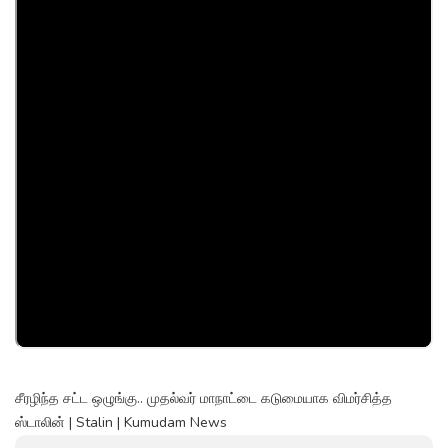
சீரழிந்த சட்ட ஒழுங்கு.. முதல்வர் மாநாட்டை கடுமையாக விமர்சித்த
ஸ்டாலின் | Stalin | Kumudam News