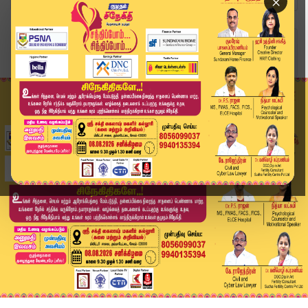
×
Home
வீடியோ ஸ்டோரி
சீரழிந்த சட்ட ஒழுங்கு.. முதல்வர் மாநாட்டை கடுமை...