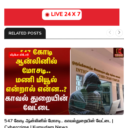
LIVE 24 X 7
RELATED POSTS
வீடியோ ஸ்டோரி
547 கோடி ஆன்லினில் மோசடி.. காவல்துறையின் வேட்டை |
Cybercrime | Kumudam News