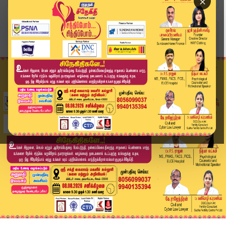
×
Home
வீடியோ ஸ்டோரி
அதிமுக - திமுக இணைந்து ஆட்சியமைக்க முயற்சி நடைப...