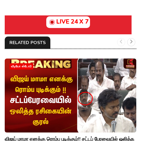
LIVE 24 X 7
RELATED POSTS
வீடியோ ஸ்டோரி
விஜய் மாமா எனக்கு ரொம்ப புடிக்கும்!! சட்டப் பேரவையில் ஒலித்த