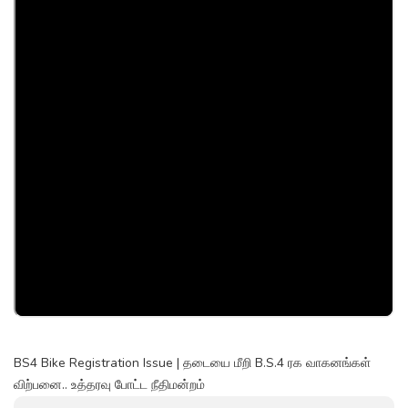
BS4 Bike Registration Issue | தடையை மீறி B.S.4 ரக வாகனங்கள்
விற்பனை.. உத்தரவு போட்ட நீதிமன்றம்