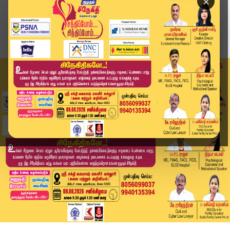
×
Home
வீடியோ ஸ்டோரி
BS4 Bike Registration Issue | தடையை மீறி B.S.4 ...