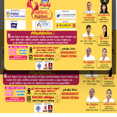
×
Home
வீடியோ ஸ்டோரி
குபு குபுவென தீப்பிடித்து பற்றி எரிந்த கார்..! ...