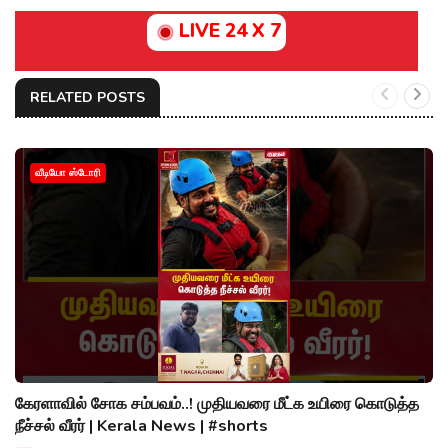
LIVE 24 X 7
RELATED POSTS
வீடியோ ஸ்டோரி
கேரளாவில் சோக சம்பவம்..! முதியவரை மீட்க உயிரை கொடுத்த
நீச்சல் வீரர் | Kerala News | #shorts