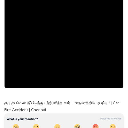
குபு குபுவென தீப்பிடித்து பற்றி எரிந்த கார்..! மாதவரத்தில் பரபரப்பு..! | Car
Fire Accident | Chennai