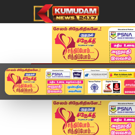
முகப்பு
விளையாட்டு
அண்மை
தமிழ்நாட
Home
வீடியோ ஸ்டோரி
பாக்.வீரர்களுக்கு எதிராக IC