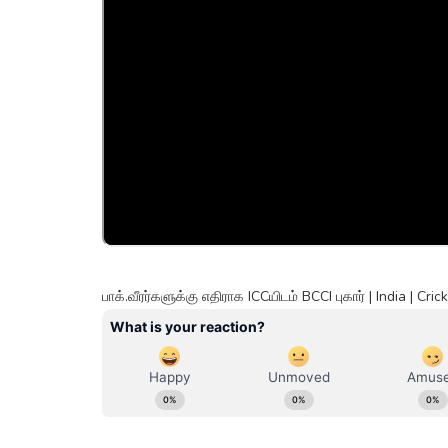
பாக்.வீரர்களுக்கு எதிராக ICCயிடம் BCCI புகார் | India | 