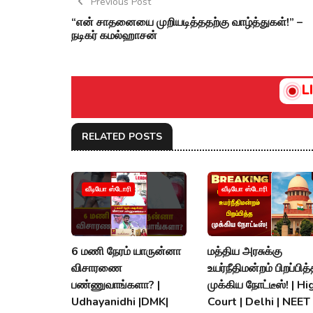
Previous Post
“என் சாதனையை முறியடித்ததற்கு வாழ்த்துகள்!” –
நடிகர் கமல்ஹாசன்
L
RELATED POSTS
வீடியோ ஸ்டோரி
வீடியோ ஸ்டோரி
6 மணி நேரம் யாருன்னா
மத்திய அரசுக்கு
விசாரணை
உயர்நீதிமன்றம் பிறப்பித
பண்ணுவாங்களா? |
முக்கிய நோட்டீஸ்! | Hi
Udhayanidhi |DMK|
Court | Delhi | NEET 