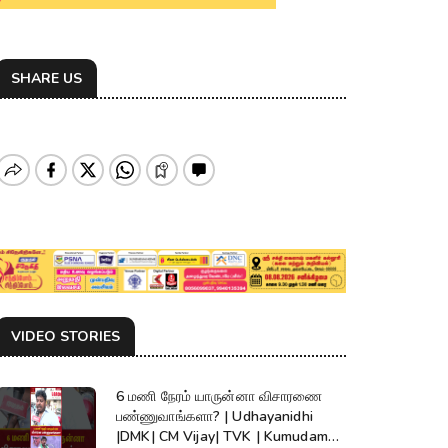
SHARE US
VIDEO STORIES
6 மணி நேரம் யாருன்னா விசாரணை
பண்ணுவாங்களா? | Udhayanidhi
|DMK| CM Vijay| TVK | Kumudam