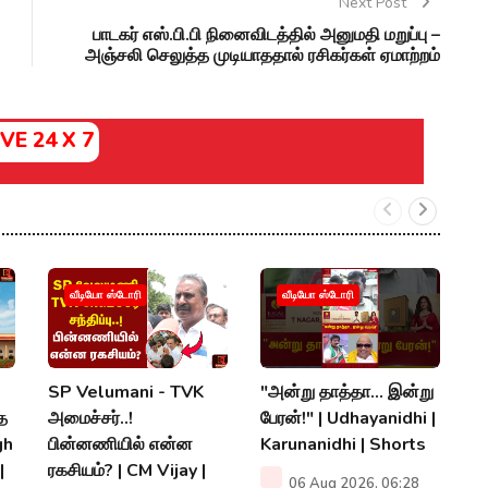
Next Post
பாடகர் எஸ்.பி.பி நினைவிடத்தில் அனுமதி மறுப்பு –
அஞ்சலி செலுத்த முடியாததால் ரசிகர்கள் ஏமாற்றம்
IVE 24 X 7
ஆ
வீடியோ ஸ்டோரி
வீடியோ ஸ்டோரி
ஆ
ம
|
SP Velumani - TVK
"அன்று தாத்தா... இன்று
S
்த
அமைச்சர்..!
பேரன்!" | Udhayanidhi |
gh
பின்னணியில் என்ன
Karunanidhi | Shorts
P
|
ரகசியம்? | CM Vijay |
06 Aug 2026, 06:28