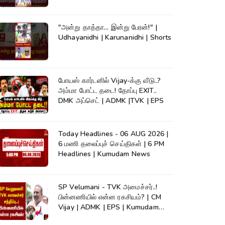
News #shorts
"அன்று தாத்தா... இன்று பேரன்!" |
Udhayanidhi | Karunanidhi | Shorts
போயஸ் கார்டனில் Vijay-க்கு வீடு..?
அம்மா போட்ட தடை! தோப்பு EXIT..
DMK அப்செட் | ADMK |TVK | EPS
Today Headlines - 06 AUG 2026 |
6 மணி தலைப்புச் செய்திகள் | 6 PM
Headlines | Kumudam News
SP Velumani - TVK அமைச்சர்..!
பின்னணியில் என்ன ரகசியம்? | CM
Vijay | ADMK | EPS | Kumudam
News