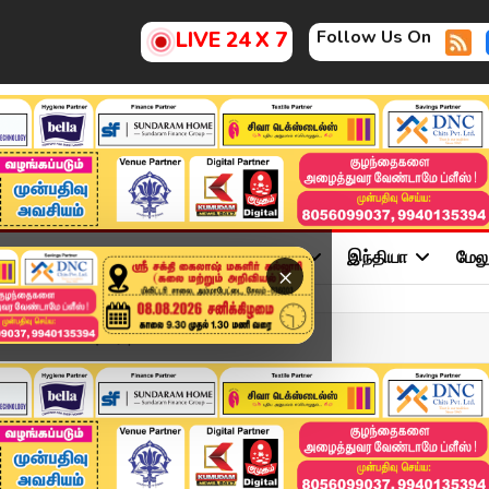
Follow Us On
LIVE 24 X 7
ு
சினிமா
அரசியல்
விளையாட்டு
இந்தியா
மேல
×
Cயிடம் BCCI புகார் |...