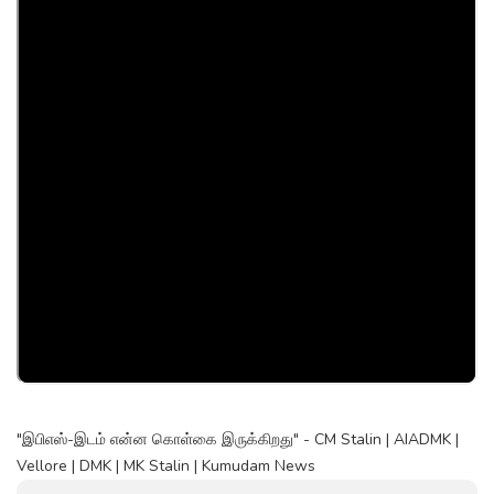
"இபிஎஸ்-இடம் என்ன கொள்கை இருக்கிறது" - CM Stalin | AIADMK |
Vellore | DMK | MK Stalin | Kumudam News