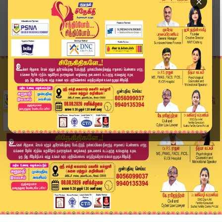
×
Home
வீடியோ ஸ்டோரி
"இபிஎஸ்-இடம் என்ன கொள்கை இருக்கிறது" - CM Stali...