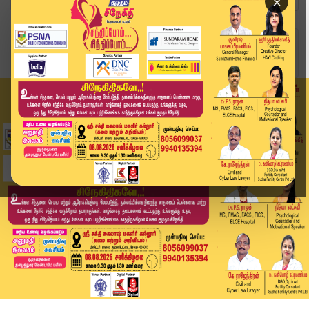
×
Home
வீடியோ ஸ்டோரி
Puzhal Lake | புழல் ஏரியிலிருந்து 1000 கன அடி ந...