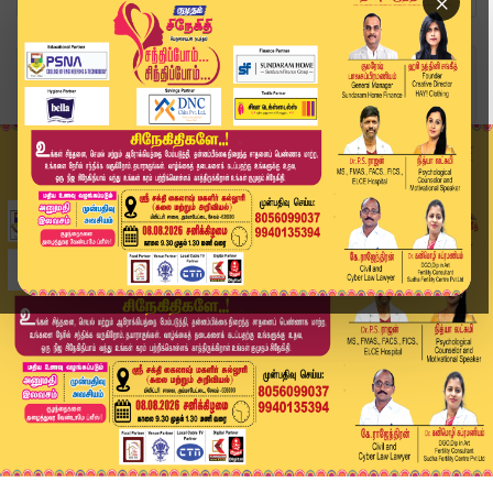
×
Home
வீடியோ ஸ்டோரி
விழுப்புரம் மாணவர்களே! இன்று பள்ளிகளுக்கு விடும...