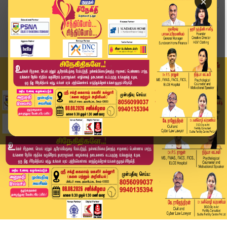
×
Home
வீடியோ ஸ்டோரி
எல்லாத்தையும் பண்ணிட்டு பழியை தூக்கி என் மேல போ...