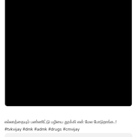
எல்லாத்தையும் பண்ணிட்டு பழியை தூக்கி என் மேல போடுறாங்க..!
#tvkvijay #dmk #admk #drugs #cmvijay