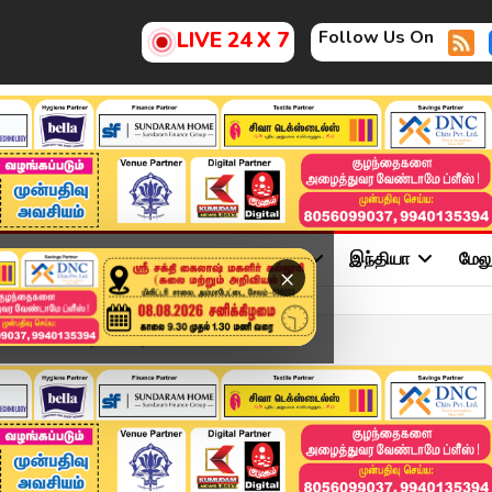
Follow Us On
LIVE 24 X 7
ு
சினிமா
அரசியல்
விளையாட்டு
இந்தியா
மேல
×
e 2- 2026 | விரைவுச் செய்...