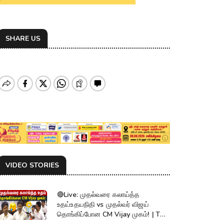
SHARE US
VIDEO STORIES
🔴Live: முதல்வரை கலாய்த்த
உதய்உதயநிதி vs முதல்வர் விஜய்
தொங்கிப்போன CM Vijay முகம்! | TN