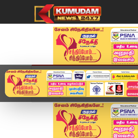
முகப்பு
விளையாட்டு
அண்மை
தமிழ்நாட
Home
வீடியோ ஸ்டோரி
SPEED NEWS TAMIL | Jun