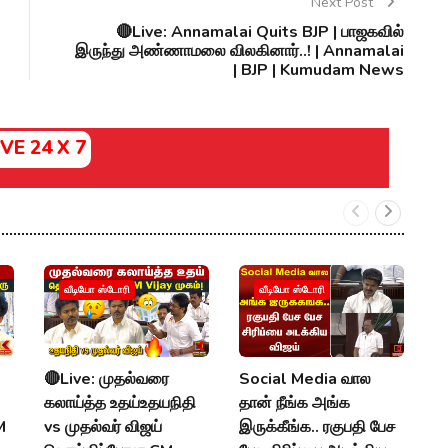
Next Post
🔴Live: Annamalai Quits BJP | பாஜகவில்
இருந்து அண்ணாமலை விலகினார்..! | Annamalai
| BJP | Kumudam News
IVE 24 X 7
வீடியோ ஸ்டோரி
வீடியோ ஸ்டோரி
🔴Live: முதல்வரை
Social Media வால
M
கலாய்த்த உதய்உதயநிதி
தான் நீங்க அங்க
:
M
vs முதல்வர் விஜய்
இருக்கீங்க.. ரகுபதி பேச
U