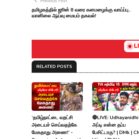
Previous Post
தமிழகத்தில் ஜூன் 8 வரை கனமழைக்கு வாய்ப்பு..
வானிலை ஆய்வு மையம் தகவல்!
L
RELATED POSTS
வீடியோ ஸ்டோரி
வீடியோ ஸ்டோரி
‘தமிழ்நாட்டை வறட்சி
🔴LIVE: Udhayanidhi
அடையச் செய்வதற்கே
அப்டி என்ன தப்ப
மேகதாது அணை!’ -
பேசிட்டாரு? | DMk | C