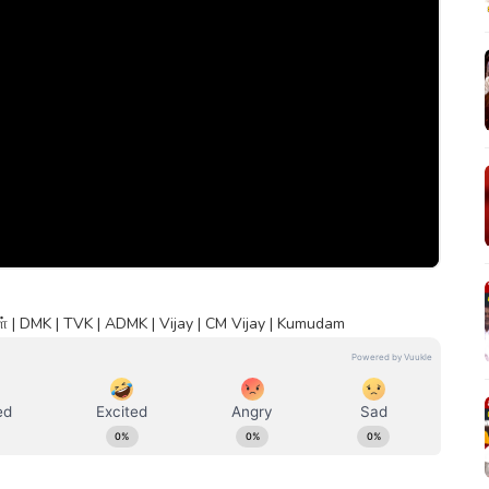
 | DMK | TVK | ADMK | Vijay | CM Vijay | Kumudam