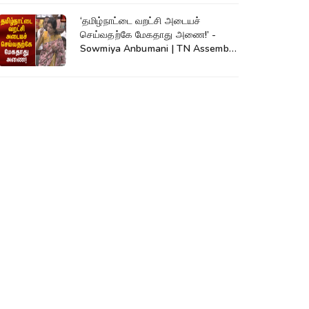
‘தமிழ்நாட்டை வறட்சி அடையச்
செய்வதற்கே மேகதாது அணை!’ -
Sowmiya Anbumani | TN Assembly
| Mekadatu Dam